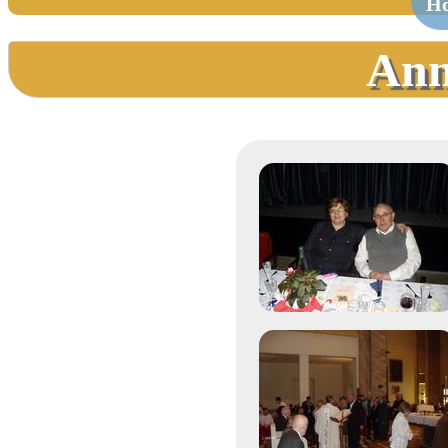
H
Ann