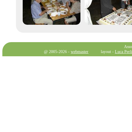
Asso
@ 2005-2026 -
webmaster
layout -
Luca Perli