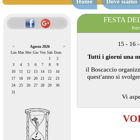
Home
Dove siamo
FESTA DE
Inse
15 - 16
<
Agosto 2026
>
Lun
Mar
Mer
Gio
Ven
Sab
Dom
Tutti i giorni una 
1
2
3
4
5
6
7
8
9
il Boscaccio organizza
10
11
12
13
14
15
16
quest'anno si svolge
17
18
19
20
21
22
23
24
25
26
27
28
29
30
31
Vi asp
VO