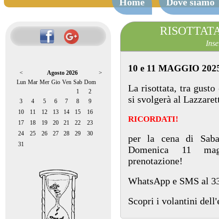
Home
Dove siamo
RISOTTATA a
Inse
10 e 11 MAGGIO 202
<
Agosto 2026
>
Lun
Mar
Mer
Gio
Ven
Sab
Dom
La risottata, tra gust
1
2
si svolgerà al Lazzaret
3
4
5
6
7
8
9
10
11
12
13
14
15
16
RICORDATI!
17
18
19
20
21
22
23
24
25
26
27
28
29
30
per la cena di Sab
31
Domenica 11 magg
prenotazione!
WhatsApp e SMS al 3
Scopri i volantini dell