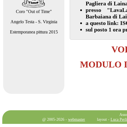
Pagliera di Lain
presso "Lava
Coro "Out of Time"
Barbaiana di La
Angelo Testa - S. Virginia
a questo link:
IS
sul posto 1 ora 
Estemporanea pittura 2015
VO
MODULO I
Asso
@ 2005-2026 -
webmaster
layout -
Luca Perli