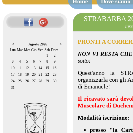
Home
Dove siamo
STRABARBA 2025
Inse
PRONTI A CORRER
<
Agosto 2026
>
Lun
Mar
Mer
Gio
Ven
Sab
Dom
NON VI RESTA CHE
1
2
sotto!
3
4
5
6
7
8
9
10
11
12
13
14
15
16
Quest'anno la ST
17
18
19
20
21
22
23
organizzarla con gli 
24
25
26
27
28
29
30
di Emanuele!
31
Il ricavato sarà devol
Muscolare di Duchen
Modalità iscrizione:
presso "la Car