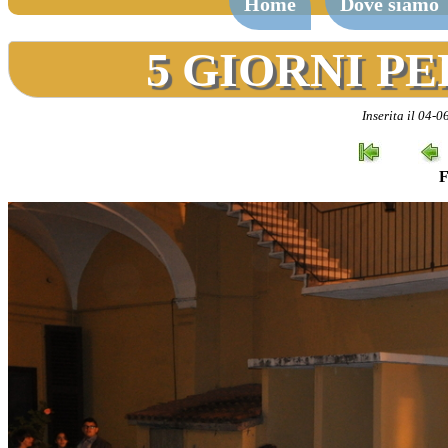
Home
Dove siamo
5 GIORNI PE
Inserita il 04-
F