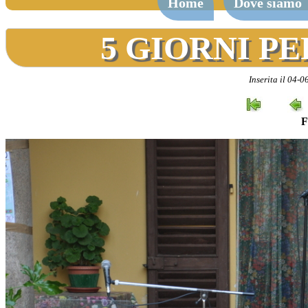
Home
Dove siamo
5 GIORNI PE
Inserita il 04-
F