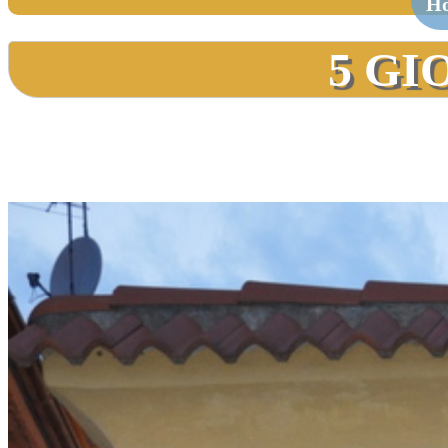
H
5 GI