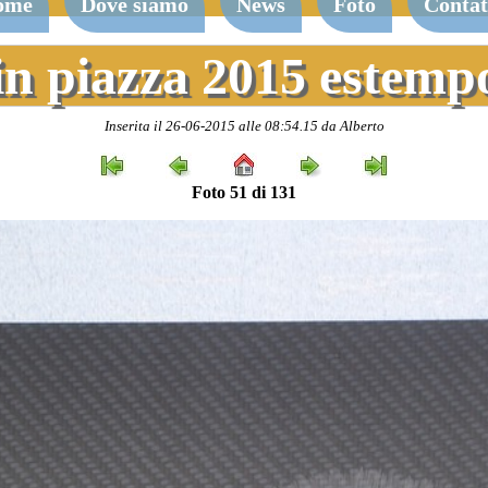
ome
Dove siamo
News
Foto
Contat
in piazza 2015 estem
Inserita il 26-06-2015 alle 08:54.15 da Alberto
Foto 51 di 131