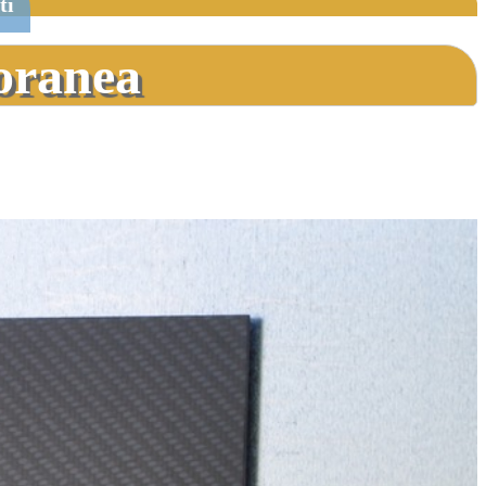
ti
poranea