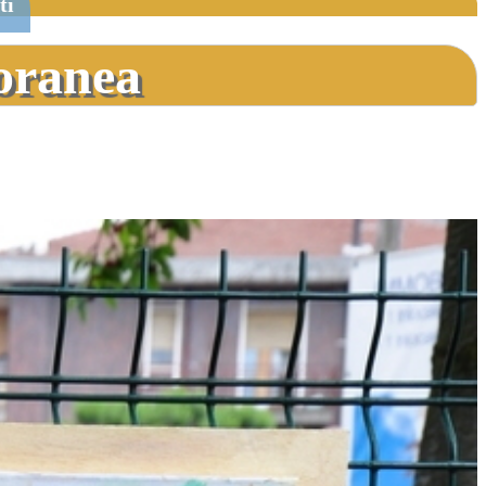
ti
poranea