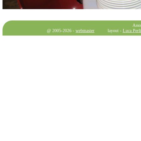
Asso
@ 2005-2026 -
webmaster
layout -
Luca Perli