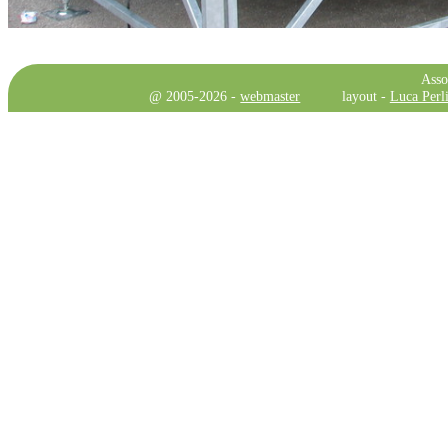
Asso
@ 2005-2026 -
webmaster
layout -
Luca Perli