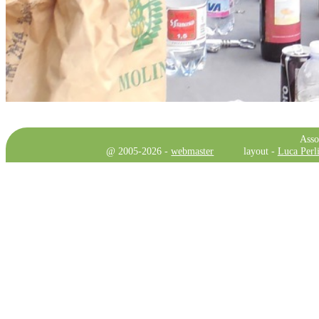
Asso
@ 2005-2026 -
webmaster
layout -
Luca Perli