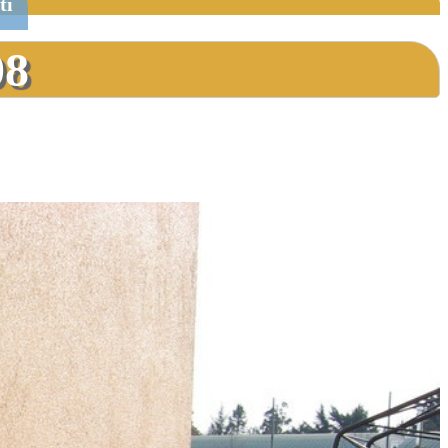
ti
08